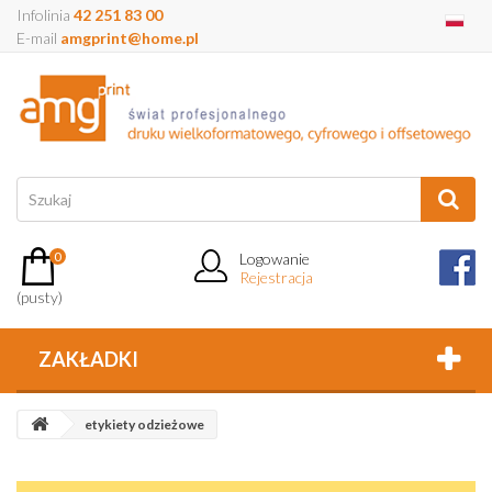
Infolinia
42 251 83 00
E-mail
amgprint@home.pl
0
Logowanie
Rejestracja
(pusty)
ZAKŁADKI
etykiety odzieżowe