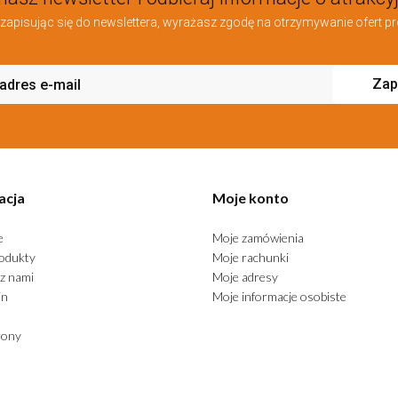
zapisując się do newslettera, wyrażasz zgodę na otrzymywanie ofert pr
Zap
acja
Moje konto
e
Moje zamówienia
odukty
Moje rachunki
z nami
Moje adresy
in
Moje informacje osobiste
rony