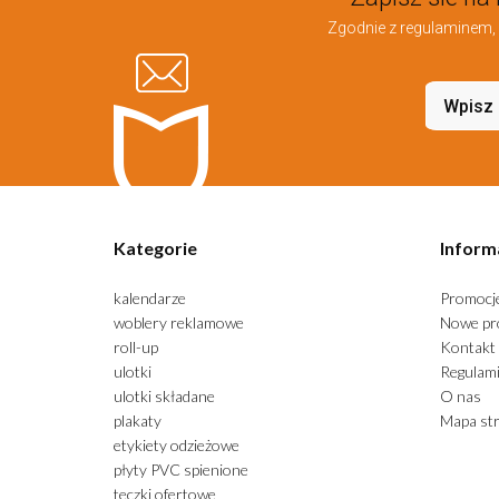
Zgodnie z regulaminem, 
Kategorie
Inform
kalendarze
Promocj
woblery reklamowe
Nowe pr
roll-up
Kontakt 
ulotki
Regulam
ulotki składane
O nas
plakaty
Mapa st
etykiety odzieżowe
płyty PVC spienione
teczki ofertowe