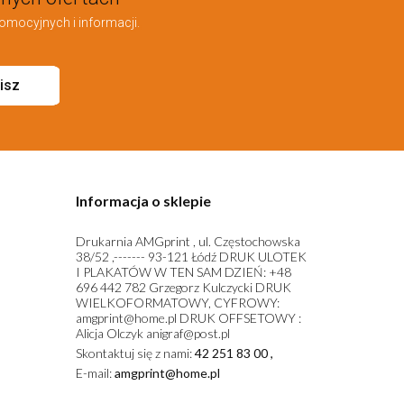
omocyjnych i informacji.
isz
Informacja o sklepie
Drukarnia AMGprint , ul. Częstochowska
38/52 ,------- 93-121 Łódź DRUK ULOTEK
I PLAKATÓW W TEN SAM DZIEŃ: +48
696 442 782 Grzegorz Kulczycki DRUK
WIELKOFORMATOWY, CYFROWY:
amgprint@home.pl DRUK OFFSETOWY :
Alicja Olczyk anigraf@post.pl
Skontaktuj się z nami:
42 251 83 00 ,
E-mail:
amgprint@home.pl