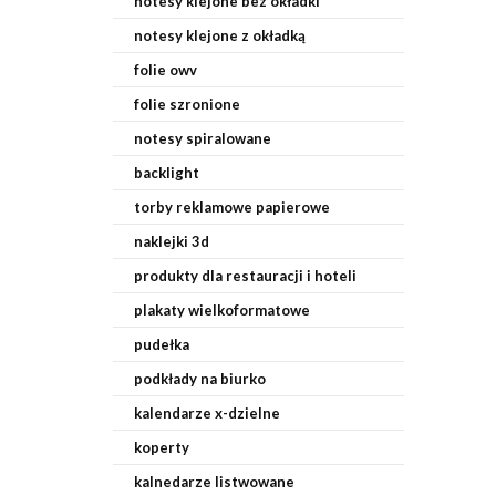
notesy klejone bez okładki
notesy klejone z okładką
folie owv
folie szronione
notesy spiralowane
backlight
torby reklamowe papierowe
naklejki 3d
produkty dla restauracji i hoteli
plakaty wielkoformatowe
pudełka
podkłady na biurko
kalendarze x-dzielne
koperty
kalnedarze listwowane