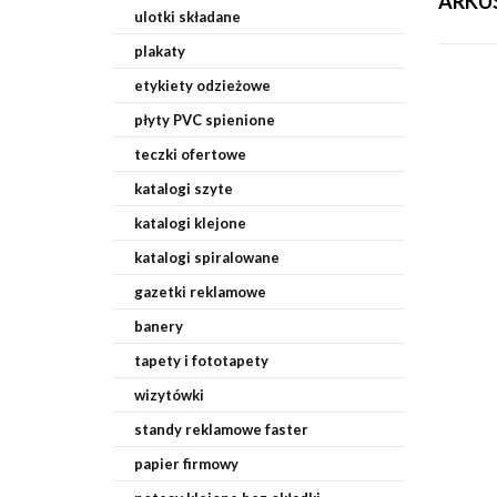
ARKU
ulotki składane
plakaty
etykiety odzieżowe
płyty PVC spienione
teczki ofertowe
katalogi szyte
katalogi klejone
katalogi spiralowane
gazetki reklamowe
banery
tapety i fototapety
wizytówki
standy reklamowe faster
papier firmowy