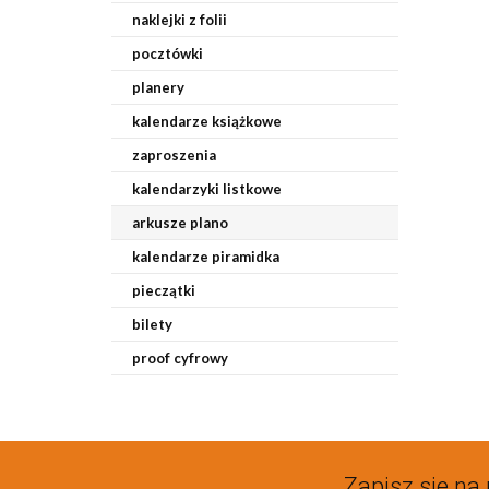
naklejki z folii
pocztówki
planery
kalendarze książkowe
zaproszenia
kalendarzyki listkowe
arkusze plano
kalendarze piramidka
pieczątki
bilety
proof cyfrowy
Zapisz sie na