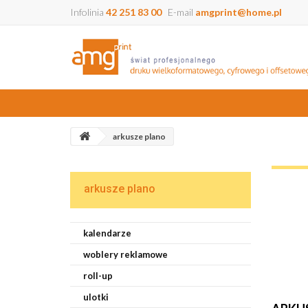
Infolinia
42 251 83 00
E-mail
amgprint@home.pl
arkusze plano
arkusze plano
kalendarze
woblery reklamowe
roll-up
ulotki